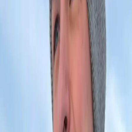
✓
6 miesięcy wsparcia
3000 - 6000 zł
Podstawowa funkcjonalność*
Wybierz usługę
💻
Aplikacje Web
Zaawansowane aplikacje webowe dostosowane do
Twoich potrzeb.
✓
Architektura SPA/PWA
✓
Backend API
✓
Baza danych
✓
Autentykacja
✓
Hosting w chmurze
✓
12 miesięcy wsparcia
od 9999 zł