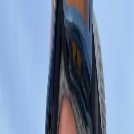
Nowoczesny sklep internetowy w formie jednej strony.
✓
Jedna funkcjonalna strona
✓
System płatności online
✓
Responsywny design
✓
Optymalizacja pod SEO
✓
Szybkie ładowanie
✓
3 miesiące wsparcia
300 - 1000 zł
jedna strona*
Wybierz usługę
🌐
Strony WWW
Nowoczesne i responsywne strony internetowe dla
Twojego biznesu.
✓
Responsywny design