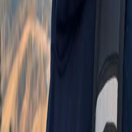
Backend
Node.js, REST API, GraphQL
Bazy danych
SQL, NoSQL, Redis
Konteneryzacja
Docker, Kubernetes
Cloud
AWS, Azure, GCP