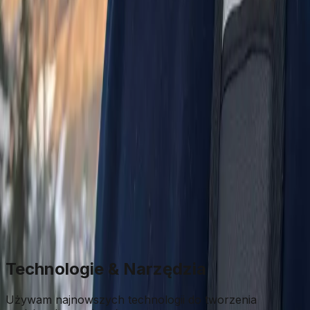
Systemy
Linux, Windows Server
DevOps
CI/CD, Monitoring
UI/UX
Figma, Design Systems
Technologie & Narzędzia
Używam najnowszych technologii do tworzenia