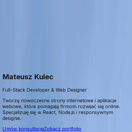
Start
Usługi
Portfolio
Blog
O mnie
Kontakt
Open main menu
Mateusz Kulec
Full-Stack Developer & Web Designer
Tworzę nowoczesne strony internetowe i aplikacje
webowe, które pomagają firmom rozwijać się online.
Specjalizuję się w React, Node.js i responsywnym
designie.
Umów konsultację
Zobacz portfolio