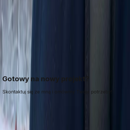
☁️
AWS
🐳
Docker
🎨
Figma
Gotowy na nowy projekt?
Skontaktuj się ze mną i omówmy Twoje potrzeby!
Umów konsultację
Zobacz usługi
© 2025 Mateusz Kulec. Wszystkie prawa zastrzeżone.
Tworzę z pasją w Polsce
🇵🇱