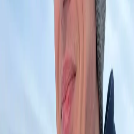
W zależności od funkcjonalności*
Wybierz usługę
⚡
Automatyzacja
Automatyzacja procesów biznesowych i integracja
systemów.
✓
Integracja API
✓
Skrypty automatyzujące
✓
Migracja danych
✓
Optymalizacja procesów
✓
Monitoring i raporty
✓
Wsparcie techniczne
Wycena indywidualna
Zależna od zakresu projektu*
Wybierz usługę