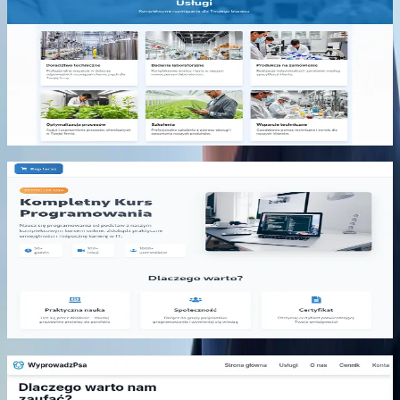
Kompleksowa platforma biznesowa oferująca narzędzia
do zarządzania projektami, komunikacji zespołowej i
analizy danych. Nowoczesny interfejs z
zaawansowanymi funkcjonalnościami dla firm.
React
Next.js
TypeScript
Tailwind CSS
Node.js
PostgreSQL
#
web
#
aplikacje
Zobacz projekt
Kurs Programowania Online
Interaktywna platforma edukacyjna do nauki
programowania. Zawiera kursy z różnych języków
programowania, ćwiczenia praktyczne i system
śledzenia postępów uczniów.
React
Next.js
TypeScript
Tailwind CSS
Node.js
MongoDB
#
web
#
aplikacje
Zobacz projekt
Wyprowadzanie Psów - Platforma Usługowa