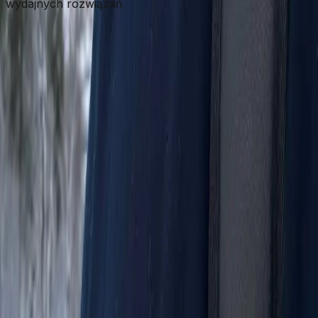
wydajnych rozwiązań
⚛️
React
💚
Node.js
🐍
Python
🗄️
MongoDB
🐘
PostgreSQL