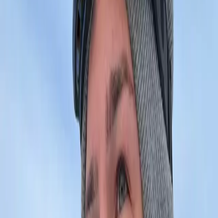
✓
Optymalizacja SEO
✓
Szybkie ładowanie
✓
Panel administracyjny
✓
Integracja z social media
✓
3 miesiące wsparcia
1500 - 3000 zł
Do kilku podstron*
Wybierz usługę
🛍️
Sklepy Online
Kompleksowe rozwiązania e-commerce z systemami
płatności.
✓
System płatności online
✓
Zarządzanie produktami
✓
Koszyk i checkout
✓
Panel administracyjny
✓
Integracja z kurierami