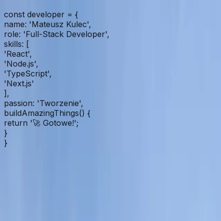
const
developer
=
{
name
:
'Mateusz Kulec'
,
role
:
'Full-Stack Developer'
,
skills
: [
'React'
,
'Node.js'
,
'TypeScript'
,
'Next.js'
],
passion
:
'Tworzenie'
,
buildAmazingThings
()
{
return
'🚀 Gotowe!'
;
}
}