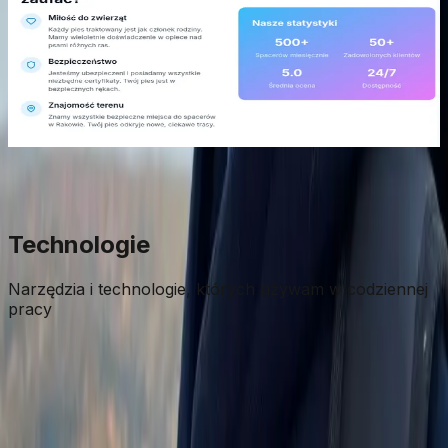
Platforma łącząca właścicieli psów z profesjonalnymi
wyprowadzaczami. System rezerwacji, ocen i płatności
online. Aplikacja mobilna dla wygodnego dostępu w
terenie.
React
Next.js
TypeScript
Tailwind CSS
Node.js
PostgreSQL
#
web
#
aplikacje
Zobacz projekt
Zobacz więcej projektów
Technologie
Narzędzia i technologie, których używam w codziennej
pracy
Frontend
React, Next.js, TypeScript